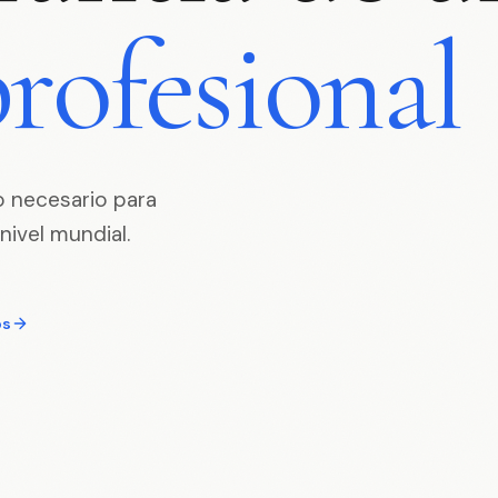
rofesional
o necesario para
nivel mundial.
os