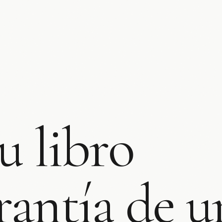
tu
libro
rantía
de
u